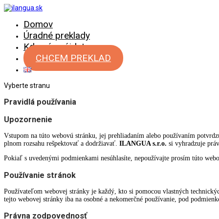
Domov
Úradné preklady
Kde nás nájdete
CHCEM PREKLAD
Vyberte stranu
Pravidlá používania
Upozornenie
Vstupom na túto webovú stránku, jej prehliadaním alebo používaním potvrdzu
plnom rozsahu rešpektovať a dodržiavať.
ILANGUA s.r.o.
si vyhradzuje práv
Pokiaľ s uvedenými podmienkami nesúhlasíte, nepoužívajte prosím túto webo
Používanie stránok
Používateľom webovej stránky je každý, kto si pomocou vlastných technickýc
tejto webovej stránky iba na osobné a nekomerčné používanie, pod podmienko
Právna zodpovednosť