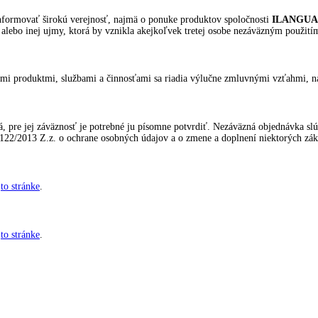
informovať širokú verejnosť, najmä o ponuke produktov spoločnosti
ILANGUA s
lebo inej ujmy, ktorá by vznikla akejkoľvek tretej osobe nezáväzným použitím
ými produktmi, službami a činnosťami sa riadia výlučne zmluvnými vzťahmi, na
, pre jej záväznosť je potrebné ju písomne potvrdiť. Nezáväzná objednávka sl
122/2013 Z.z. o ochrane osobných údajov a o zmene a doplnení niektorých zák
jto stránke
.
jto stránke
.