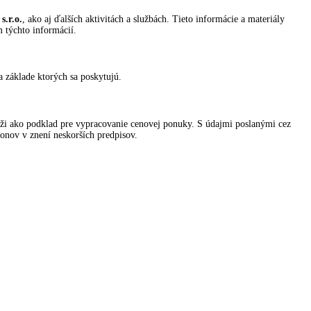
.r.o.
, ako aj ďalších aktivitách a službách. Tieto informácie a materiály
 týchto informácií.
 základe ktorých sa poskytujú.
úži ako podklad pre vypracovanie cenovej ponuky. S údajmi poslanými cez
onov v znení neskorších predpisov.