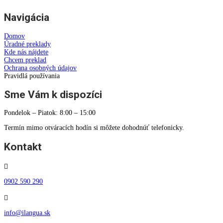
Navigácia
Domov
Úradné preklady
Kde nás nájdete
Chcem preklad
Ochrana osobných údajov
Pravidlá používania
Sme Vám k dispozíci
Pondelok – Piatok: 8:00 – 15:00
Termín mimo otváracích hodín si môžete dohodnúť telefonicky.
Kontakt

0902 590 290

info@ilangua.sk